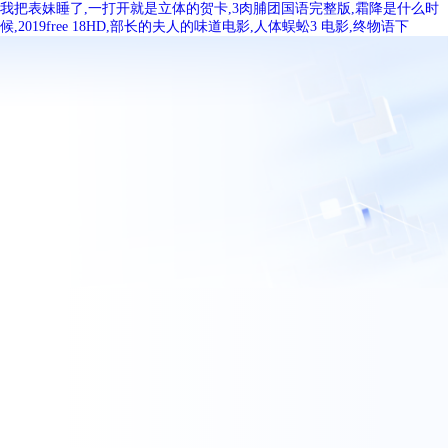
我把表妹睡了,一打开就是立体的贺卡,3肉脯团国语完整版,霜降是什么时
候,2019free 18HD,部长的夫人的味道电影,人体蜈蚣3 电影,终物语下