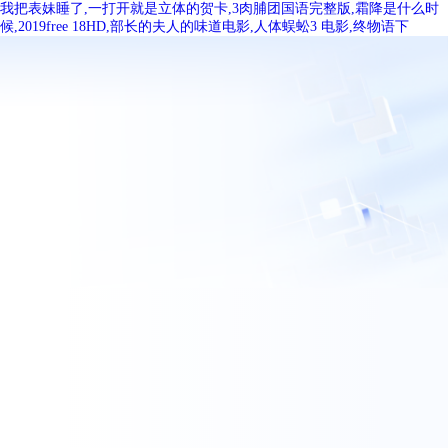
我把表妹睡了,一打开就是立体的贺卡,3肉脯团国语完整版,霜降是什么时
候,2019free 18HD,部长的夫人的味道电影,人体蜈蚣3 电影,终物语下