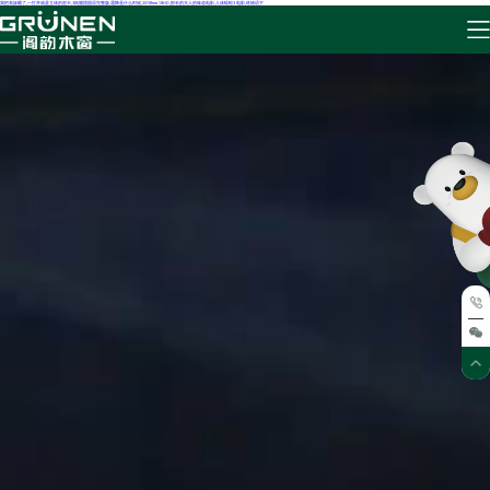
我把表妹睡了,一打开就是立体的贺卡,3肉脯团国语完整版,霜降是什么时候,2019free 18HD,部长的夫人的味道电影,人体蜈蚣3 电影,终物语下