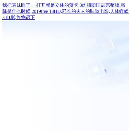
我把表妹睡了,一打开就是立体的贺卡,3肉脯团国语完整版,霜
降是什么时候,2019free 18HD,部长的夫人的味道电影,人体蜈蚣
3 电影,终物语下