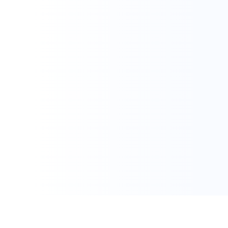
感谢您访问我们的网站，您可能还对以下资源感兴趣：眉山节召信用担保
有限公司