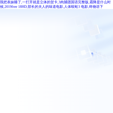
我把表妹睡了,一打开就是立体的贺卡,3肉脯团国语完整版,霜降是什么时
候,2019free 18HD,部长的夫人的味道电影,人体蜈蚣3 电影,终物语下