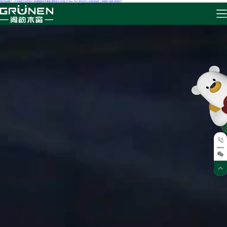
我把表妹睡了,一打开就是立体的贺卡,3肉脯团国语完整版,霜降是什么时候,2019free 18HD,部长的夫人的味道电影,人体蜈蚣3 电影,终物语下