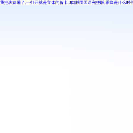
我把表妹睡了,一打开就是立体的贺卡,3肉脯团国语完整版,霜降是什么时候,201